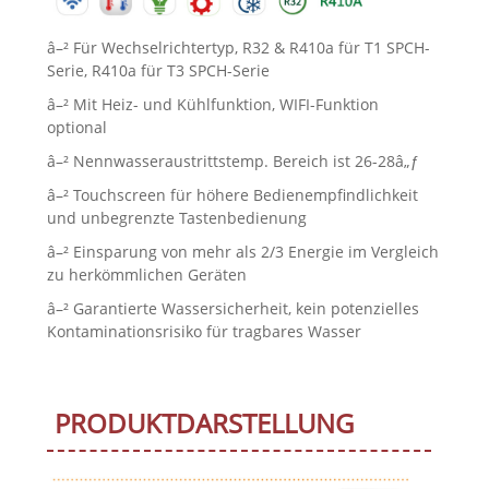
â–² Für Wechselrichtertyp, R32 & R410a für T1 SPCH-
Serie, R410a für T3 SPCH-Serie
â–² Mit Heiz- und Kühlfunktion, WIFI-Funktion
optional
â–² Nennwasseraustrittstemp. Bereich ist 26-28â„ƒ
â–² Touchscreen für höhere Bedienempfindlichkeit
und unbegrenzte Tastenbedienung
â–² Einsparung von mehr als 2/3 Energie im Vergleich
zu herkömmlichen Geräten
â–² Garantierte Wassersicherheit, kein potenzielles
Kontaminationsrisiko für tragbares Wasser
PRODUKTDARSTELLUNG