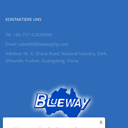
KONTAKTIERE UNS
Tel: +86-757-22629089
Email: sales08@bluewayhp.com
Adresse: Nr. 6, Zhany Road, National Industry, Dark,
Shhunde, Foshan, Guangdong, China.
X