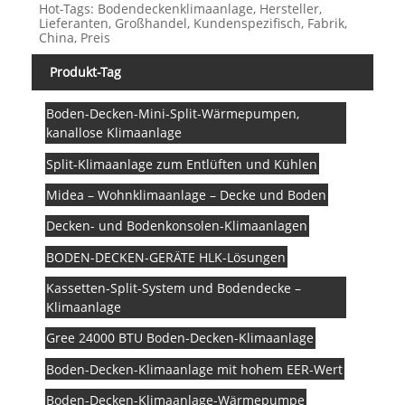
Hot-Tags: Bodendeckenklimaanlage, Hersteller,
Lieferanten, Großhandel, Kundenspezifisch, Fabrik,
China, Preis
Produkt-Tag
Boden-Decken-Mini-Split-Wärmepumpen,
kanallose Klimaanlage
Split-Klimaanlage zum Entlüften und Kühlen
Midea – Wohnklimaanlage – Decke und Boden
Decken- und Bodenkonsolen-Klimaanlagen
BODEN-DECKEN-GERÄTE HLK-Lösungen
Kassetten-Split-System und Bodendecke –
Klimaanlage
Gree 24000 BTU Boden-Decken-Klimaanlage
Boden-Decken-Klimaanlage mit hohem EER-Wert
Boden-Decken-Klimaanlage-Wärmepumpe