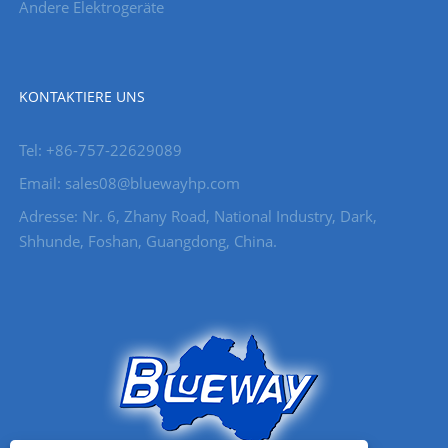
Andere Elektrogeräte
KONTAKTIERE UNS
Tel: +86-757-22629089
Email: sales08@bluewayhp.com
Adresse: Nr. 6, Zhany Road, National Industry, Dark,
Shhunde, Foshan, Guangdong, China.